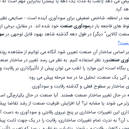
می دهد (اغلب به مدت یک دهه یا بیشتر) بنابراین مهم است که بتو
اهد کرد.
عت
در لحظه، شاخص ضعیفی برای سودآوری آینده است - صنایعی نظیر ر
وط های فاجعه بار در
سودآوری صنعت
خود شده اند. در مقابل، برخی از 
نعت کالایی" دیگر) در طول دهه گذشته شاهد بهبود قابل توجهی در
سو
یست؟
ر اساس ساختار آن صنعت تعیین شود آنگاه می توانیم از مشاهده رو
وری صنعت
مورد نظر استفاده کنیم. به نظر می رسد تغییر در ساختار صنعت
 بنگاه است؛ این موارد را اغلب می توان پیش از تأثیرگذاری بر رقابت
 آتی یک صنعت، تحلیل ما در سه مرحله پیش می رود:
ه در حال تغییر ساختار صنعت هستند. آیا صنعت در حال یکپارچگی است
ر می شوند یا مشابه تر؟ آیا افزایش ظرفیت صنعت از رشد تقاضا پیش
گذاری این تغییرات ساختاری بر پنج نیروی رقابتی و سودآوری به دس
آن؟ به ندرت تمام تغییرات ساختاری، رقابت را در یک جهت ثابت پیش 
جب کاهش رقابت می شوند. بنابراین به نظر می رسد که تعیین تأثیر ک