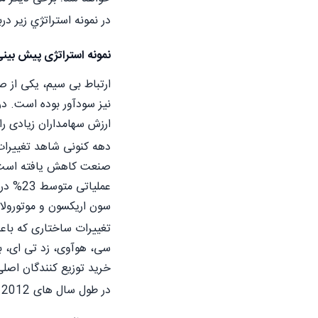
در نمونه استراتژي زیر 
نمونه استراتژی پیش بی
ارتباط بی سیم، یکی از 
ارزش سهامداران زیادی را 
دهه کنونی شاهد تغییرات
سون اریکسون و موتورولا) به حاشیه عملیاتی متوسط 4% دست یافتن
تغییرات ساختاری که با
سی، هوآوی، زد تی ای، بن
خرید توزیع کنندگان اصل
در طول سال های 2012 تا 2016، چند عامل بر رقابت و سودآوری صنعت تأثیر خواهد گذاشت: