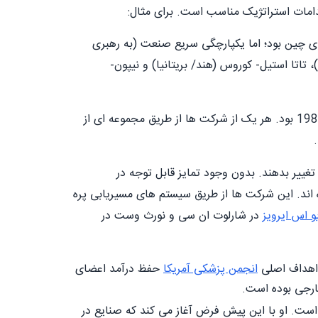
امات استراتژیک مناسب است. برای مثال:
ای چین بود؛ اما یکپارچگی سریع صنعت (به رهبری
)، تاتا استیل- کوروس (هند/ بریتانیا) و نیپون-
ظرفیت بیش از حد، یکی از مشکلات اصلی در صنعت داروسازی اروپا در طول دهه 1970 و 1980 بود. هر یک از شرکت ها از طریق مجموعه ای از
غییر بدهند. بدون وجود تمایز قابل توجه در
 اند. این شرکت ها از طریق سیستم های مسیریابی پره
و اس ایرویز
در شارلوت ان سی و نورث وست در
 اهداف اصلی
انجمن پزشکی آمریکا
حفظ درآمد اعضای
خارجی بوده است.
 است. او با این پیش فرض آغاز می کند که صنایع در