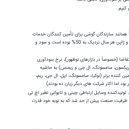
کنیم.
ً همانند سازندگان گوشی برای تأمین کنندگان خدمات
نیز سودآور بوده است. در طول دهه 1990، میانگین رشد فروش گوشی در آمریکای شمالی، اروپا و ژاپن هر سال نزدیک به 50% بوده است و سود و
ضا (خصوصاً در بازارهای نوظهور)، نرخ سودآوری
نعت (نوکیا، موتورلا، سونی اریکسون، سامسونگ، ال جی و زیمنس) به حاشیه
فروش دستگاه های موبایل خود دست یافتند. تا سال 2009، هفت تأمین کننده برتر (نوکیا، سامسونگ، اپل، ال جی، ریم،
یدکننده وسایل ارتباطی چینی و تایوانی نظیر اچ تی
الغ، ظرفیت صنعت بیش از حد شد که به نوبه خود قدرت