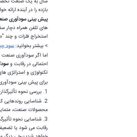
سال به یک صنعت تخصیص 
بازده را در آینده ارائه خو
پیش بینی سودآوری صن
های تلفن همراه دچار سق
استخراج فلزات و چند "ص
> بیشتر بخوانید:
سود چ
اما اگر سودآوری صنعت ب
احتمالی در رقابت و
سودآ
تکنولوژی و استراتژی های
برای پیش بینی سودآوری
1. بررسی نحوه تأثیرگذاری ساختار بر سطوح فعلی و گذشته رقابت و سودآوری.
2. شناسایی روندهایی ک
محصولات صنعت، متمایزت
3. شناسایی نحوه تأثیر
رقابت می شود یا تضعیف 
خواهد شد؛ برخی دیگر مو