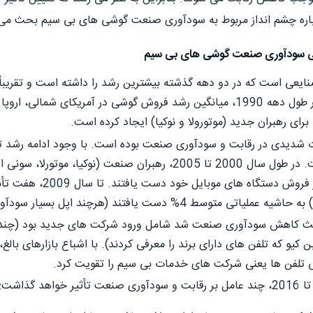
درباره چشم انداز مربوط به سودآوری صنعت گوشی های بی سیم بحث می 
نی سودآوری صنعت گوشی های بی سیم
صنایعی است که در دو دهه گذشته بیشترین رشد را داشته است و تقریبا
برای رهبران جدید (موتورولا و نوکیا) ایجاد کرده است.
 شدیدی در رقابت و سودآوری صنعت بوده است. با وجود ادامه رشد تقا
صنعت کاهش یافته است. در طول سال 2000 تا 2005، رهبران ص
عملیاتی متوسط 23% در 
د (هرچند اپل بسیار سودآور بود اما اکثر شرکت های دیگر زیان ده بودند).
عث کاهش سودآوری صنعت شد شامل ورود شرکت های جدید بود (چند تول
 کیو که تلفن های دارای برند را معرفی کردند). با اشباع بازارهای ب
ی تلفن ها یعنی شرکت های خدمات بی سیم را تقویت کرد.