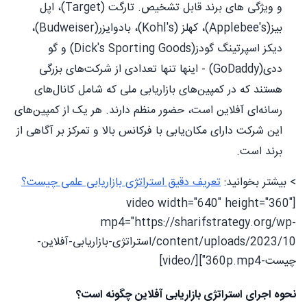
و ویژگی های برند قابل تشخیص. تارگت (Target)، اپل
بیز(Applebee's)، کهلز (Kohl's)، بادوایزر(Budweiser)،
دیکز اسپرتینگ گودز(Dick's Sporting Goods) و گو
ددی(GoDaddy) - اینها تنها تعدادی از شرکت‌های بزرگی
هستند که در کمپین‌های بازاریابی ملی که شامل کانال‌های
رسانه‌ای آفلاین است، حضور منظم دارند. هر یک از کمپین‌های
این شرکت دارای مکان‌یابی با فرکانس بالا و تمرکز بر آگاهی از
برند است.
> بیشتر بخوانید:
تعریف دقیق استراتژی بازاریابی علمی چیست؟
[video width="640" height="360"
mp4="https://sharifstrategy.org/wp-
content/uploads/2023/10/استراتژی-بازاریابی-آفلاین-
چیست-360p.mp4"][/video]
نحوه اجرای استراتژی بازاریابی آفلاین چگونه است؟