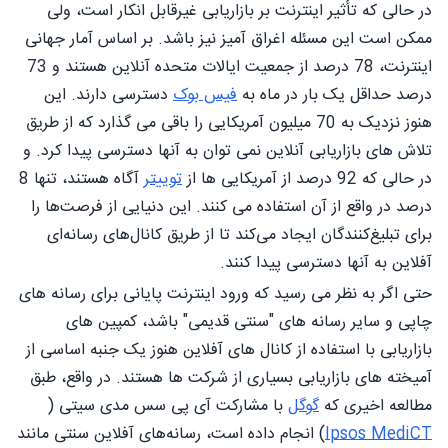
در حالی که تأثیر اینترنت بر بازاریابی غیرقابل انکار است، ولی
ممکن است این مسئله اغراق آمیز نیز باشد. بر اساس آمار جهانی
اینترنت، 78 درصد از جمعیت ایالات متحده آنلاین هستند و 73
درصد حداقل یک بار در ماه به
فیس بوک
دسترسی دارند. این
هنوز نزدیک به 70 میلیون آمریکایی را باقی می گذارد که از طریق
تلاش های بازاریابی آنلاین نمی توان به آنها دسترسی پیدا کرد. و
در حالی که 92 درصد از آمریکایی ها از
توییتر
آگاه هستند، تنها 8
درصد در واقع از آن استفاده می کنند. این دنیایی از فرصت‌ها را
برای تبلیغ‌کنندگان ایجاد می‌کند تا از طریق کانال‌های رسانه‌ای
آفلاین به آنها دسترسی پیدا کنند.
حتی اگر به نظر می رسید که ورود اینترنت پایانی برای رسانه های
چاپی و سایر رسانه های "سنتی قدیمی" باشد، کمپین های
بازاریابی با استفاده از کانال های آفلاین هنوز یک جنبه اساسی از
آمیخته های بازاریابی بسیاری از شرکت ها هستند. در واقع، طبق
مطالعه اخیری که
گوگل
با مشارکت آی پی سس مدی سیتی (
Ipsos MediCT
) انجام داده است، رسانه‌های آفلاین سنتی مانند