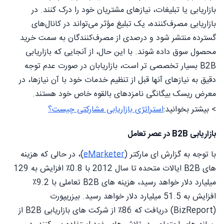
بازاریابی یا تبلیغات، نیازهای مشتریان خود را درک کنند. در
بازاریابی مصرف‌کننده، یک تبلیغ مؤثر می‌تواند در کانال‌های
گسترده منتشر شود و درصدی از مصرف‌کنندگان به سمت خرید
محصول سوق داده شوند. با این حال، از آنجایی که بازاریابی
B2B بسیار تخصصی تر است، بازاریابان در صورت عدم توجه
دقیق به نیازهای آنها قبل از تنظیم خدمات خود با آن نیازها، در
معرض ریسک بیگانگی نامزدهای بالقوه خاص خود هستند.
> بیشتر بخوانید:
استراتژی بازاریابی مشارکتی چیست؟
بازاریابی B2B در عصر تعامل
با توجه به گزارش ای مارکتر (
eMarketer
)، در حالی که هزینه
های B2B ایالات متحده تا سال 2012 با 0.8٪ افزایش به 129
میلیارد دلار خواهد رسید، هزینه های B2B تعاملی با 9.2٪
افزایش به 51.5 میلیارد دلار خواهد رسید. بیزریپورت
(BizReport) دریافت که 86٪ از شرکت های بازاریابی B2B از