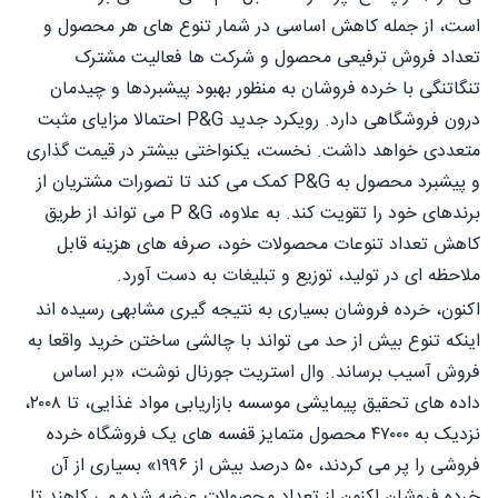
است، از جمله کاهش اساسی در شمار تنوع های هر محصول و
تعداد فروش ترفیعی محصول و شرکت ها فعالیت مشترک
تنگاتنگی با خرده فروشان به منظور بهبود پیشبردها و چیدمان
درون فروشگاهی دارد. رویکرد جدید P&G احتمالا مزایای مثبت
متعددی خواهد داشت. نخست، یکنواختی بیشتر در قیمت گذاری
و پیشبرد محصول به P&G کمک می کند تا تصورات مشتریان از
برندهای خود را تقویت کند. به علاوه، P &G می تواند از طریق
کاهش تعداد تنوعات محصولات خود، صرفه های هزینه قابل
ملاحظه ای در تولید، توزیع و تبلیغات به دست آورد.
اکنون، خرده فروشان بسیاری به نتیجه گیری مشابهی رسیده اند
اینکه تنوع بیش از حد می تواند با چالشی ساختن خرید واقعا به
فروش آسیب برساند. وال استریت جورنال نوشت، «بر اساس
داده های تحقیق پیمایشی موسسه بازاریابی مواد غذایی، تا ۲۰۰۸،
نزدیک به ۴۷۰۰۰ محصول متمایز قفسه های یک فروشگاه خرده
فروشی را پر می کردند، ۵۰ درصد بیش از ۱۹۹۶» بسیاری از آن
خرده فروشان اکنون از تعداد محصولات عرضه شده می کاهند تا