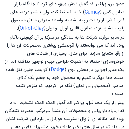
همچنین، پراكتر اند گمبل تلاش بیهوده ای کرد تا جایگاه بازار
صابون کمی (
Camay
) خود را حفظ کند، ولی بیشتر دردسرهای
کمی ناشی از رقابت رو به رشد به واسطه معرفی موفق محصول
رقیب مشابه بود، صابون قالبی اویل او اولی(
Oil-of-Olay
).
در سایر موارد، شرکت ها به سادگی در تمرکز بر آن کیفیتی ناکام
بوده اند که می توانستند با اثربخشی بیشتری محصولات آن ها را
از رقبا متمایز سازند. برای مثال، بسیاری از شرکت های
خودروسازی احتمالا به اهمیت طراحی مهیج توجهی نداشته اند. از
یک مدیر اجرایی در بخش دوج (
Dodge
) کرایسلر چنین نقل شده
است، «ما دیگر داشتیم به محصول خود به چشم یک کالای
اساسی (محصولی بی تمایز) نگاه می کردیم، که منزجر کننده
است.»
بیش از یک دهه قبل، پراکتر اند گمبل اندک اندک تشخیص داد
که ازدیاد بازاریابی و محصولات آن منشأ سردرگمی مصرف کنندگان
بوده اند. مقاله ای از وال استريت جورنال در باره این شرکت نشان
می داد که در سال های اخیر عادات خرید مشتریان تغییر معنی