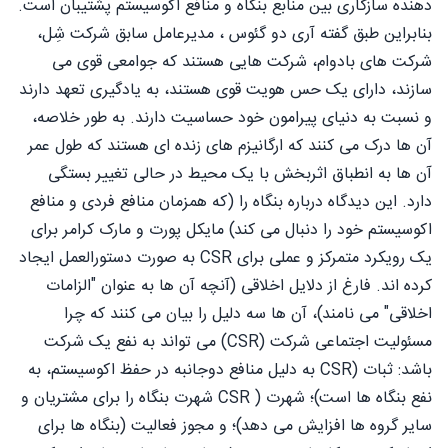
دهنده سازگاری بین منابع بنگاه و منافع اکوسیستم پشتیبان است.
بنابراین طبق گفته آری دو گئوس ، مديرعامل سابق شرکت شِل،
شرکت های بادوام، شرکت هایی هستند که جوامعی قوی می
سازند، دارای یک حس هویت قوی هستند، به یادگیری تعهد دارند
و نسبت به دنیای پیرامون خود حساسیت دارند. به طور خلاصه،
آن ها درک می کنند که ارگانیزم های زنده ای هستند که طول عمر
آن ها به انطباق اثربخش با یک محیط در حالی تغییر بستگی
دارد. این دیدگاه درباره بنگاه را (که همزمان منافع فردی و منافع
اکوسیستم خود را دنبال می کند) مایکل پورت و مارک کرامر برای
یک رویکرد متمرکز و عملی برای CSR به صورت دستورالعمل ایجاد
کرده اند. فارغ از دلایل اخلاقی (آنچه آن ها به عنوان "الزامات
اخلاقی" می نامند)، آن ها سه دلیل را بیان می کنند که چرا
مسئولیت اجتماعی شرکت (CSR) می تواند به نفع یک شرکت
باشد: ثبات (CSR به دلیل منافع دوجانبه در حفظ اکوسیستم، به
نفع بنگاه ها است)؛ شهرت ( CSR شهرت بنگاه را برای مشتریان و
سایر گروه ها افزایش می دهد)؛ و مجوز فعالیت (بنگاه ها برای