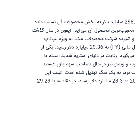
این شرکت در سال 2023، 383.28 میلیارد دلار فروش خالص کسب کرد که از این مبلغ تقریباً 298.1 میلیارد دلار به بخش محصولات آن نسبت داده
 از محبوب‌ترین محصول آن می‌آید. آیفون در سال گذشته
. گاو شیرده شرکت محصولات مک، به ویژه لپ‌تاپ
مک‌بوک است که یکی از محبوب‌ترین محصولات در این گروه است. فروش محصولات مک در سال مالی (FY) به 29.36 میلیارد دلار رسید. یکی از
‌گیرد. رقابت در دنیای استریم شدید است، با
یوب و ویمئو نیز در حال تصاحب سهم بازار هستند.
 زمانی محبوب شرکت بود، به یک سگ تبدیل شده است. تبلت اپل
همچنان رشد کمی را نشان می‌دهد زیرا فروش همچنان در حال کاهش است. فروش در سال 2023 به 28.3 میلیارد دلار رسید، در مقایسه با 29.29