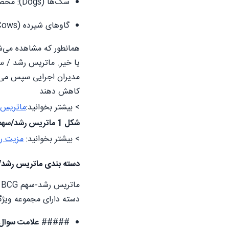
سگ‌ها (Dogs): محصولاتی با رشد بازار پایین و سهم بازار پایین.
گاوهای شیرده (Cash Cows): محصولاتی با رشد بازار پایین اما سهم بازار بالا.
همانطور که مشاهده می‌شو
یا خیر. ماتریس رشد / سه
مدیران اجرایی سپس می‌تو
کاهش دهند
> بیشتر بخوانید:
ماتریس
شکل 1 ماتریس رشد/سهم: یک مثال
> بیشتر بخوانید:
مزیت ر
دسته بندی ماتریس رشد/
م
دسته دارای مجموعه ویژ
#####
علامت سوال