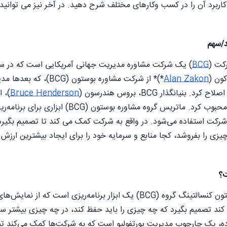
اربرد آن را در کسب وکارهای مختلف شرح دهید. در آخر نیز می توانید د
د/سهم
کت (
BCG
کون (
Alan Zakon
*)* از شرکت مشاوره بو
بنیانگذار BCG، بروس هندرسون (
Bruce Henderson
)، ا
محصول" در سال 1970 محبوب کرد. ماتریس گر
شرکت استفاده می‌شود. در واقع به شرکت کمک می کند تا تصمیم بگیرد
چیزی را بفروشد، کجا منابع و سرمایه خود را برای ایجاد بیشترین ارز
؟
ماتریس رشد / سهم بوستون کنسالتینگ گروه (BCG) یک ابزار برنا
ند تصمیم بگیرد که چه چیزی را باید حفظ کند، در چه چیزی بیشتر سرم
ه، یک چارچوب مدیریت پورتفولیو است که به شرکت‌ها کمک می‌کند تصم