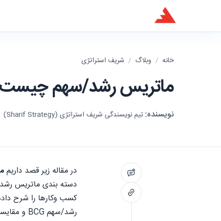
خانه
/
وبلاگ
/
شریف استراتژی
ماتریس رشد/سهم چیست؟
نویسنده:
تیم نویسندگی شریف استراتژی (Sharif Strategy)
در مقاله زیر قصد داریم
ما
کسب وکارها را شرح داده
رشد/سهم BCG و مقایسه آن با ماتریس رشد آنسوف را مورد بحث قرار دادیم. پس از مطالعه مقاله شما میتوانید تعریف