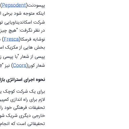
پپسودنت(
Pepsodent
) 
اینکه متوجه شود برخی از
شرکت اسکاندیناویایی تول
در نظر نگرفت: "هیچ چیز 
نوشابه فرسکا(
Fresca
) 
بخش هایی از مکزیک اس
پپسی از شعار "با پپسی زن
شعار کورز(
Coors
) نیز "Turn It Loose" بود که به اسپانیایی به عنوان "از اسهال رنج ببر" ترجمه شد.
نحوه اجرای استراتژی بازا
برای یک شرکت کوچک یا مت
لازم برای راه اندازی کمپ
تحقیقات فرهنگی خود را ا
خارجی دیگری شریک شود یا
تحقیقاتی است که انجام م