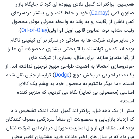
همچنین، پراكتر اند گمبل تلاش بیهوده ای کرد تا جایگاه بازار
صابون کمی (
Camay
) خود را حفظ کند، ولی بیشتر دردسرهای
کمی ناشی از رقابت رو به رشد به واسطه معرفی موفق محصول
رقیب مشابه بود، صابون قالبی اویل او اولی(
Oil-of-Olay
).
در سایر موارد، شرکت ها به سادگی در تمرکز بر آن کیفیتی ناکام
بوده اند که می توانستند با اثربخشی بیشتری محصولات آن ها را
از رقبا متمایز سازند. برای مثال، بسیاری از شرکت های
خودروسازی احتمالا به اهمیت طراحی مهیج توجهی نداشته اند. از
یک مدیر اجرایی در بخش دوج (
Dodge
) کرایسلر چنین نقل شده
است، «ما دیگر داشتیم به محصول خود به چشم یک کالای
اساسی (محصولی بی تمایز) نگاه می کردیم، که منزجر کننده
است.»
بیش از یک دهه قبل، پراکتر اند گمبل اندک اندک تشخیص داد
که ازدیاد بازاریابی و محصولات آن منشأ سردرگمی مصرف کنندگان
بوده اند. مقاله ای از وال استريت جورنال در باره این شرکت نشان
می داد که در سال های اخیر عادات خرید مشتریان تغییر معنی