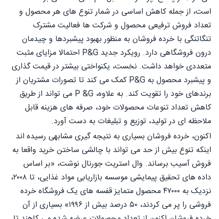
است، از جمله کاهش اساسی در شمار تنوع های هر محصول و
تعداد فروش ترفیعی محصول و شرکت ها فعالیت مشترک
تنگاتنگی با خرده فروشان به منظور بهبود پیشبردها و چیدمان
درون فروشگاهی دارد. رویکرد جدید P&G احتمالا مزایای مثبت
متعددی خواهد داشت. نخست، یکنواختی بیشتر در قیمت گذاری
و پیشبرد محصول به P&G کمک می کند تا تصورات مشتریان از
برندهای خود را تقویت کند. به علاوه، P &G می تواند از طریق
کاهش تعداد تنوعات محصولات خود، صرفه های هزینه قابل
ملاحظه ای در تولید، توزیع و تبلیغات به دست آورد.
اکنون، خرده فروشان بسیاری به نتیجه گیری مشابهی رسیده اند
اینکه تنوع بیش از حد می تواند با چالشی ساختن خرید واقعا به
فروش آسیب برساند. وال استریت جورنال نوشت، «بر اساس
داده های تحقیق پیمایشی موسسه بازاریابی مواد غذایی، تا ۲۰۰۸،
نزدیک به ۴۷۰۰۰ محصول متمایز قفسه های یک فروشگاه خرده
فروشی را پر می کردند، ۵۰ درصد بیش از ۱۹۹۶» بسیاری از آن
خرده فروشان اکنون از تعداد محصولات عرضه شده می کاهند تا